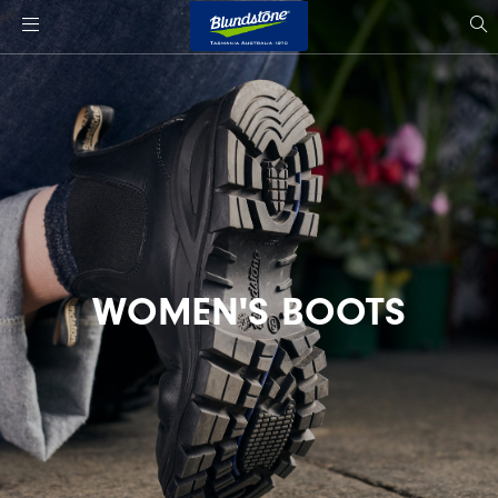
사
이
si
트
s
로
고
WOMEN'S BOOTS