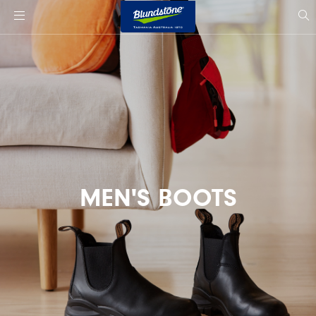
사
이
si
트
s
로
고
MEN'S BOOTS