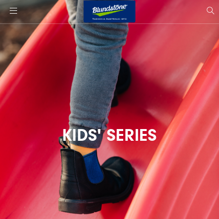
사
이
si
트
s
로
고
KIDS' SERIES