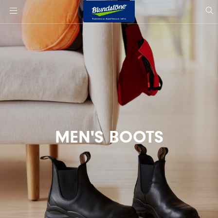
사
이
si
트
s
로
고
MEN'S BOOTS