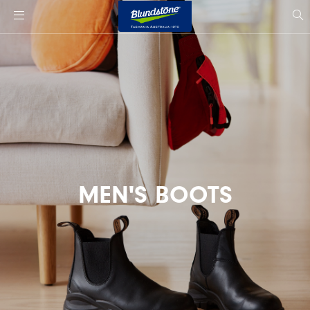
사
이
si
트
s
로
고
MEN'S BOOTS