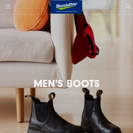
사
이
si
트
s
로
고
MEN'S BOOTS