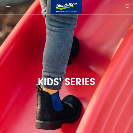
사
이
si
트
s
로
고
KIDS' SERIES